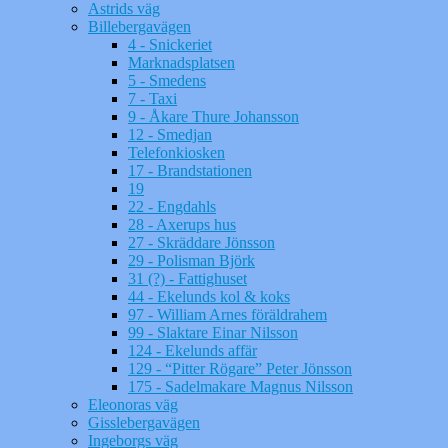
Astrids väg
Billebergavägen
4 - Snickeriet
Marknadsplatsen
5 - Smedens
7 - Taxi
9 - Åkare Thure Johansson
12 - Smedjan
Telefonkiosken
17 - Brandstationen
19
22 - Engdahls
28 - Axerups hus
27 - Skräddare Jönsson
29 - Polisman Björk
31 (?) - Fattighuset
44 - Ekelunds kol & koks
97 - William Arnes föräldrahem
99 - Slaktare Einar Nilsson
124 - Ekelunds affär
129 - “Pitter Rögare” Peter Jönsson
175 - Sadelmakare Magnus Nilsson
Eleonoras väg
Gisslebergavägen
Ingeborgs väg