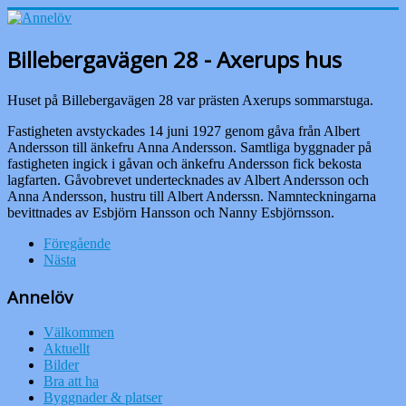
Billebergavägen 28 - Axerups hus
Huset på Billebergavägen 28 var prästen Axerups sommarstuga.
Fastigheten avstyckades 14 juni 1927 genom gåva från Albert
Andersson till änkefru Anna Andersson. Samtliga byggnader på
fastigheten ingick i gåvan och änkefru Andersson fick bekosta
lagfarten. Gåvobrevet undertecknades av Albert Andersson och
Anna Andersson, hustru till Albert Anderssn. Namnteckningarna
bevittnades av Esbjörn Hansson och Nanny Esbjörnsson.
Föregående
Nästa
Annelöv
Välkommen
Aktuellt
Bilder
Bra att ha
Byggnader & platser